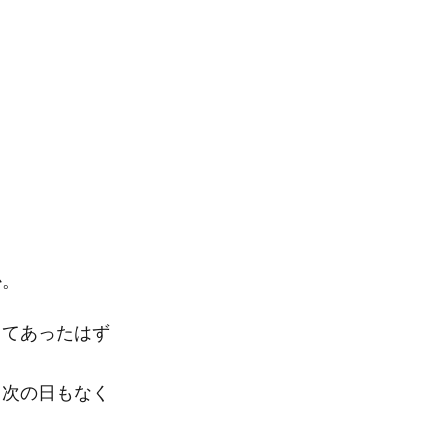
か。
してあったはず
、次の日もなく